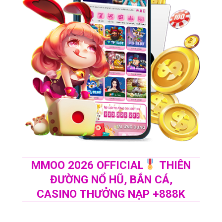
MMOO 2026 OFFICIAL
THIÊN
ĐƯỜNG NỔ HŨ, BẮN CÁ,
CASINO THƯỞNG NẠP +888K