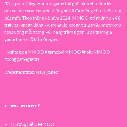
đầu, quy tụ hàng loạt tựa game bài phổ biến như tiến lên,
poker, baccarat cùng hệ thống nổ hũ đa phòng chơi, hiệu ứng
bắt mắt. Theo thống kê năm 2024, MMOO ghi nhận hơn 4,8
triệu tài khoản đăng ký, trong đó khoảng 1,2 triệu người chơi
hoạt động mỗi tháng, với hàng trăm nghìn lượt tham gia
game bài và nổ hũ mỗi ngày.
Hashtags: #MMOO #gamebaiMMOO #nohuMMOO
#conggamegiaitri
Website: https://asus.jp.net/
THÔNG TIN LIÊN HỆ
Thương hiệu: MMOO