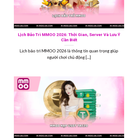
Lịch Bảo Trì MMOO 2026: Thời Gian, Server Và Lưu Ý
Cần Biết
Lịch bảo trì MMOO 2026 là thông tin quan trọng giúp
người chơi chủ động [...]