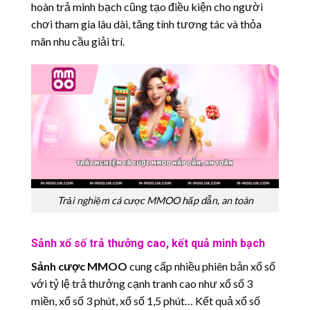
hoàn trả minh bạch cũng tạo điều kiện cho người
chơi tham gia lâu dài, tăng tính tương tác và thỏa
mãn nhu cầu giải trí.
Trải nghiệm cá cược MMOO hấp dẫn, an toàn
Sảnh xổ số trả thưởng cao, kết quả minh bạch
Sảnh cược MMOO
cung cấp nhiều phiên bản xổ số
với tỷ lệ trả thưởng cạnh tranh cao như xổ số 3
miền, xổ số 3 phút, xổ số 1,5 phút… Kết quả xổ số