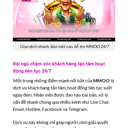
Giao dịch nhanh, bảo mật cao, hỗ trợ MMOO 24/7
Đội ngũ chăm sóc khách hàng tận tâm hoạt
động liên tục 24/7
Một trong những điểm mạnh nổi bật của
MMOO
là
dịch vụ khách hàng tận tâm, hoạt động liên tục suốt
ngày đêm. Nhân viên được đào tạo bài bản, xử lý
vấn đề nhanh chóng qua nhiều kênh như Live Chat,
Email, Hotline, Facebook và Telegram.
Dịch vụ này không chỉ giúp người chơi giải quyết