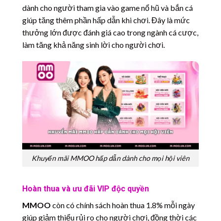
dành cho người tham gia vào game nổ hũ và bắn cá
giúp tăng thêm phần hấp dẫn khi chơi. Đây là mức
thưởng lớn được đánh giá cao trong ngành cá cược,
làm tăng khả năng sinh lời cho người chơi.
Khuyến mãi MMOO hấp dẫn dành cho mọi hội viên
Hoàn thua và ưu đãi VIP độc quyền
MMOO
còn có chính sách hoàn thua 1.8% mỗi ngày
giúp giảm thiểu rủi ro cho người chơi, đồng thời các