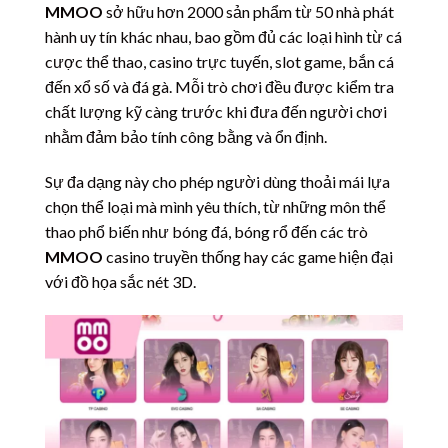
MMOO
sở hữu hơn 2000 sản phẩm từ 50 nhà phát
hành uy tín khác nhau, bao gồm đủ các loại hình từ cá
cược thể thao, casino trực tuyến, slot game, bắn cá
đến xổ số và đá gà. Mỗi trò chơi đều được kiểm tra
chất lượng kỹ càng trước khi đưa đến người chơi
nhằm đảm bảo tính công bằng và ổn định.
Sự đa dạng này cho phép người dùng thoải mái lựa
chọn thể loại mà mình yêu thích, từ những môn thể
thao phổ biến như bóng đá, bóng rổ đến các trò
MMOO
casino truyền thống hay các game hiện đại
với đồ họa sắc nét 3D.