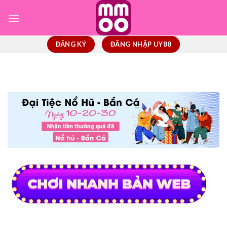
Skip
to
content
ĐĂNG KÝ
ĐĂNG NHẬP UY88