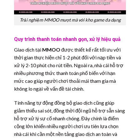
Trải nghiệm MMOO mượt mà với kho game đa dạng
Quy trình thanh toán nhanh gọn, xử lý hiệu quả
Giao dịch tại
MMOO
được thiết kế rất tối ưu với
thời gian thực hiện chỉ 1-2 phút đối với nạp tiền và
xử lý 2-10 phút cho rút tiền. Ngoài ra, nhà cái hỗ trợ
nhiều phương thức thanh toán phổ biến với hạn
mức cao giúp người chơi thoải mái tham gia mà
không lo ngại về vấn đề tài chính.
Tính năng tự động đồng bộ giao dịch cũng giúp
giảm thiểu sai sót, đồng thời đội ngũ hỗ trợ sẵn sàng
hỗ trợ xử lý sự cố nhanh chóng. Đây chính là điểm
cộng lớn khiến nhiều người chơi ưu tiên lựa chọn
nhà cái khi cần một nền tảng giao dịch an toàn và