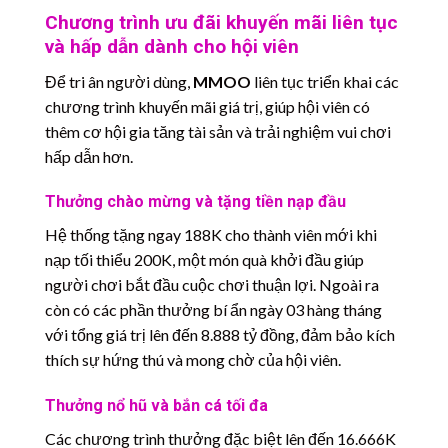
Chương trình ưu đãi khuyến mãi liên tục
và hấp dẫn dành cho hội viên
Để tri ân người dùng,
MMOO
liên tục triển khai các
chương trình khuyến mãi giá trị, giúp hội viên có
thêm cơ hội gia tăng tài sản và trải nghiệm vui chơi
hấp dẫn hơn.
Thưởng chào mừng và tặng tiền nạp đầu
Hệ thống tặng ngay 188K cho thành viên mới khi
nạp tối thiểu 200K, một món quà khởi đầu giúp
người chơi bắt đầu cuộc chơi thuận lợi. Ngoài ra
còn có các phần thưởng bí ẩn ngày 03 hàng tháng
với tổng giá trị lên đến 8.888 tỷ đồng, đảm bảo kích
thích sự hứng thú và mong chờ của hội viên.
Thưởng nổ hũ và bắn cá tối đa
Các chương trình thưởng đặc biệt lên đến 16.666K