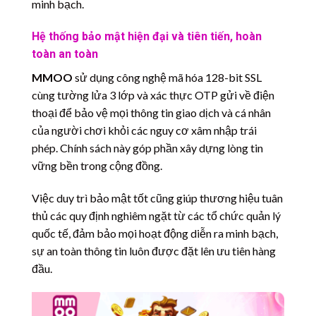
minh bạch.
Hệ thống bảo mật hiện đại và tiên tiến, hoàn
toàn an toàn
MMOO
sử dụng công nghệ mã hóa 128-bit SSL
cùng tường lửa 3 lớp và xác thực OTP gửi về điện
thoại để bảo vệ mọi thông tin giao dịch và cá nhân
của người chơi khỏi các nguy cơ xâm nhập trái
phép. Chính sách này góp phần xây dựng lòng tin
vững bền trong cộng đồng.
Việc duy trì bảo mật tốt cũng giúp thương hiệu tuân
thủ các quy định nghiêm ngặt từ các tổ chức quản lý
quốc tế, đảm bảo mọi hoạt động diễn ra minh bạch,
sự an toàn thông tin luôn được đặt lên ưu tiên hàng
đầu.