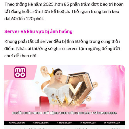
Theo thống kê năm 2025, hơn 85 phần trăm đợt bảo trì hoàn
tất đúng hoặc sớm hơn kế hoạch. Thời gian trung bình kéo
dài 60 đến 120 phút.
Server và khu vực bị ảnh hưởng
Không phải tất cả server đều bị ảnh hưởng trong cùng thời
điểm. Nhà cái thường sẽ ghi rõ server tạm ngưng để người
chơi dễ theo dõi.