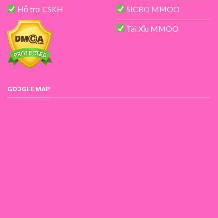
Hỗ trợ CSKH
SICBO MMOO
Tài Xỉu MMOO
GOOGLE MAP