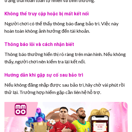
trạng thái hoàn toàn tự nhiên và bình thường.
Không thể truy cập hoặc bị mất kết nối
Người chơi có thể thấy thông báo đang bảo trì. Việc này
hoàn toàn không ảnh hưởng đến tài khoản.
Thông báo lỗi và cách nhận biết
Thông báo thường hiển thị rõ ràng trên màn hình. Nếu không
thấy, người chơi nên kiểm tra lại kết nối.
Hướng dẫn khi gặp sự cố sau bảo trì
Nếu không đăng nhập được sau bảo trì, hãy chờ vài phút rồi
thử lại. Trường hợp hiếm gặp cần liên hệ hỗ trợ.