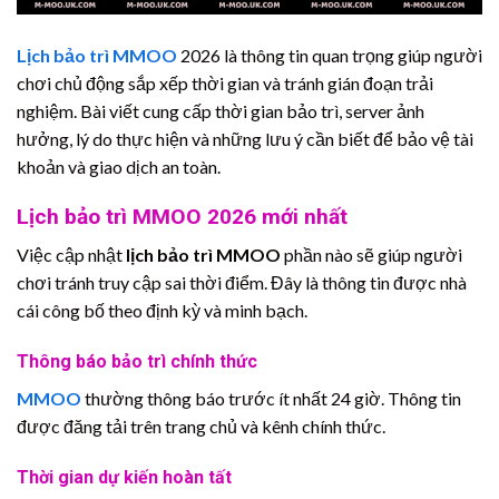
Lịch bảo trì MMOO
2026 là thông tin quan trọng giúp người
chơi chủ động sắp xếp thời gian và tránh gián đoạn trải
nghiệm. Bài viết cung cấp thời gian bảo trì, server ảnh
hưởng, lý do thực hiện và những lưu ý cần biết để bảo vệ tài
khoản và giao dịch an toàn.
Lịch bảo trì MMOO 2026 mới nhất
Việc cập nhật
lịch bảo trì MMOO
phần nào sẽ giúp người
chơi tránh truy cập sai thời điểm. Đây là thông tin được nhà
cái công bố theo định kỳ và minh bạch.
Thông báo bảo trì chính thức
MMOO
thường thông báo trước ít nhất 24 giờ. Thông tin
được đăng tải trên trang chủ và kênh chính thức.
Thời gian dự kiến hoàn tất