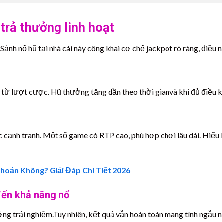
 trả thưởng linh hoạt
Sảnh nổ hũ tại nhà cái này công khai cơ chế jackpot rõ ràng, điều 
 từ lượt cược. Hũ thưởng tăng dần theo thời gianvà khi đủ điều ki
c cạnh tranh. Một số game có RTP cao, phù hợp chơi lâu dài. Hiể
oản Không? Giải Đáp Chi Tiết 2026
đến khả năng nổ
g trải nghiệm.Tuy nhiên, kết quả vẫn hoàn toàn mang tính ngẫu nhi