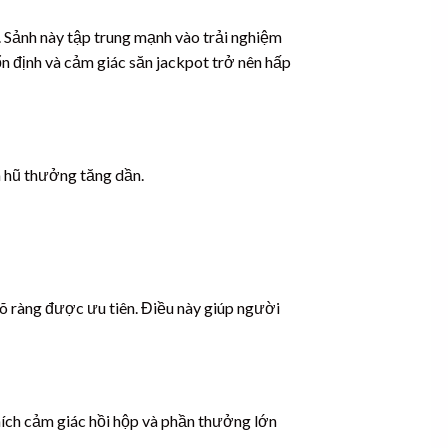
. Sảnh này tập trung mạnh vào trải nghiệm
 định và cảm giác săn jackpot trở nên hấp
m hũ thưởng tăng dần.
õ ràng được ưu tiên. Điều này giúp người
hích cảm giác hồi hộp và phần thưởng lớn