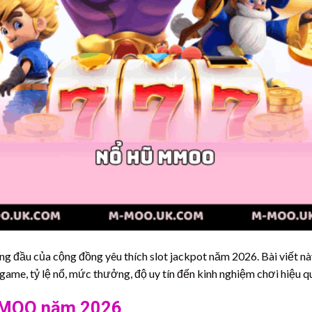
ng đầu của cộng đồng yêu thích slot jackpot năm 2026. Bài viết n
game, tỷ lệ nổ, mức thưởng, độ uy tín đến kinh nghiệm chơi hiệu q
MMOO năm 2026