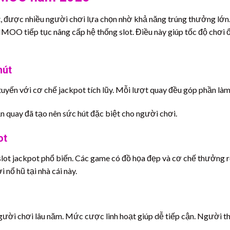
ật, được nhiều người chơi lựa chọn nhờ khả năng trúng thưởng lớn
O tiếp tục nâng cấp hệ thống slot. Điều này giúp tốc độ chơi ổn
hút
 tuyến với cơ chế jackpot tích lũy. Mỗi lượt quay đều góp phần là
n quay đã tạo nên sức hút đặc biệt cho người chơi.
ot
lot jackpot phổ biến. Các game có đồ họa đẹp và cơ chế thưởng r
 nổ hũ tại nhà cái này.
gười chơi lâu năm. Mức cược linh hoạt giúp dễ tiếp cận. Người t