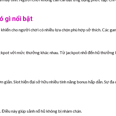
gì nổi bật
 khiến cho người chơi có nhiều lựa chọn phù hợp sở thích. Các ga
ckpot với mức thưởng khác nhau. Từ jackpot nhỏ đến hũ thưởng lớ
ơn giản. Slot hiện đại sở hữu nhiều tính năng bonus hấp dẫn. Sự đa 
. Điều này giúp sảnh nổ hũ không bị nhàm chán.