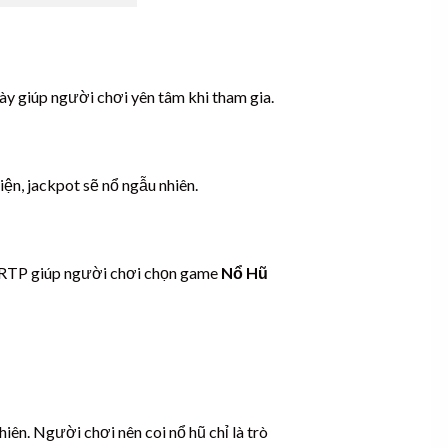
này giúp người chơi yên tâm khi tham gia.
ện, jackpot sẽ nổ ngẫu nhiên.
u RTP giúp người chơi chọn game
Nổ Hũ
ên. Người chơi nên coi nổ hũ chỉ là trò